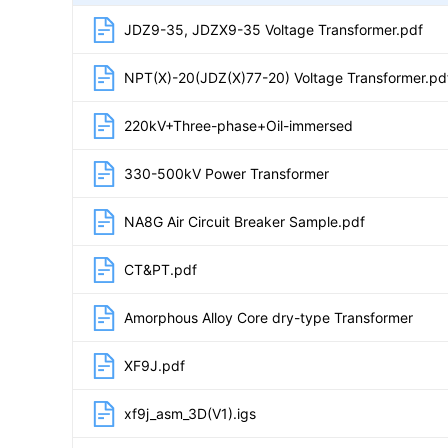
JDZ9-35, JDZX9-35 Voltage Transformer.pdf
NPT(X)-20(JDZ(X)77-20) Voltage Transformer.pd
220kV+Three-phase+Oil-immersed
330-500kV Power Transformer
NA8G Air Circuit Breaker Sample.pdf
CT&PT.pdf
Amorphous Alloy Core dry-type Transformer
XF9J.pdf
xf9j_asm_3D(V1).igs