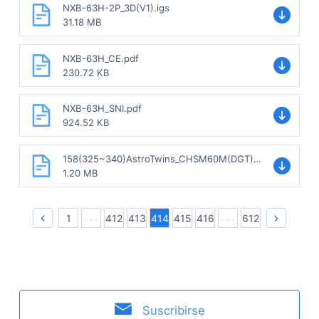
NXB-63H-2P_3D(V1).igs
31.18 MB
NXB-63H_CE.pdf
230.72 KB
NXB-63H_SNI.pdf
924.52 KB
158(325~340)AstroTwins_CHSM60M(DGT)F-
BH.pdf
1.20 MB
1
412
413
414
415
416
612
Suscribirse