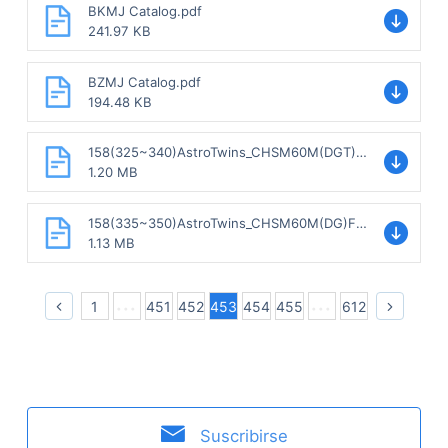
BKMJ Catalog.pdf
241.97 KB
BZMJ Catalog.pdf
194.48 KB
158(325~340)AstroTwins_CHSM60M(DGT)F-
BH.pdf
1.20 MB
158(335~350)AstroTwins_CHSM60M(DG)F-
BH.pdf
1.13 MB
1
451
452
453
454
455
612
Suscribirse