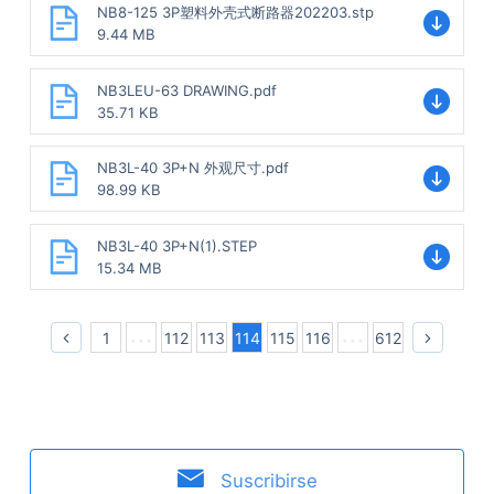
NB8-125 3P塑料外壳式断路器202203.stp
9.44 MB
NB3LEU-63 DRAWING.pdf
35.71 KB
NB3L-40 3P+N 外观尺寸.pdf
98.99 KB
NB3L-40 3P+N(1).STEP
15.34 MB
1
112
113
114
115
116
612
Suscribirse