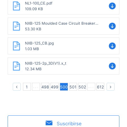
NL1-100_CE.pdf
109.09 KB
NXB-125 Moulded Case Circuit Breaker
Sample.pdf
53.30 KB
NXB-125_CB.jpg
1.03 MB
NXB-125-2p_3D(V1).x_t
12.34 MB
1
498
499
500
501
502
612
Suscribirse