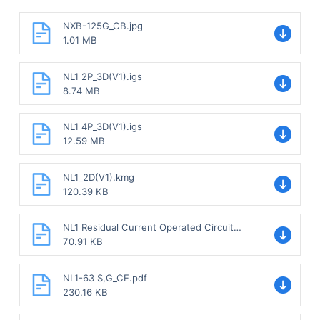
NXB-125G_CB.jpg
1.01 MB
NL1 2P_3D(V1).igs
8.74 MB
NL1 4P_3D(V1).igs
12.59 MB
NL1_2D(V1).kmg
120.39 KB
NL1 Residual Current Operated Circuit
Breaker without over-current protection
70.91 KB
(Magnetic) Sample.pdf
NL1-63 S,G_CE.pdf
230.16 KB