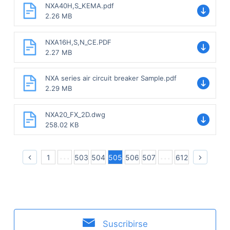
NXA40H,S_KEMA.pdf
2.26 MB
NXA16H,S,N_CE.PDF
2.27 MB
NXA series air circuit breaker Sample.pdf
2.29 MB
NXA20_FX_2D.dwg
258.02 KB
1
503
504
505
506
507
612
Suscribirse