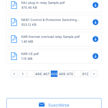
NXJ plug-in relay Sample.pdf
470.45 KB
NKB1 Control & Protective Switching
Device.pdf
553.12 KB
NXR thermal overload relay Sample.pdf
1.40 MB
NXR CE.pdf
1.15 MB
1
466
467
468
469
470
612
Suscribirse