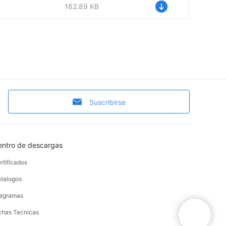
1
162.89 KB
Suscribirse
entro de descargas
rtificados
talogos
agramas
chas Tecnicas