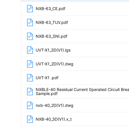
NXB-63_CE.pdf
NXB-63_TUV.pdf
NXB-63_SNI.pdf
UVT-X1_3D(V1).igs
UVT-X1_2D(V1).dwg
UVT-X1 .pdf
NXBLE-40 Residual Current 0perated Circuit Br
Sample.pdf
nxb-40_2D(V1).dwg
NXB-40_3D(V1).x_t