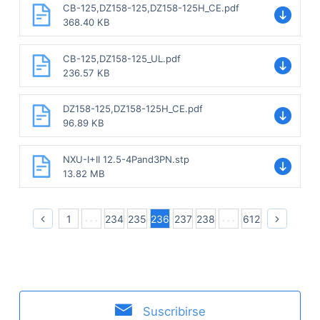
CB-125,DZ158-125,DZ158-125H_CE.pdf
368.40 KB
CB-125,DZ158-125_UL.pdf
236.57 KB
DZ158-125,DZ158-125H_CE.pdf
96.89 KB
NXU-I+II 12.5-4Pand3PN.stp
13.82 MB
1
234
235
236
237
238
612
Suscribirse