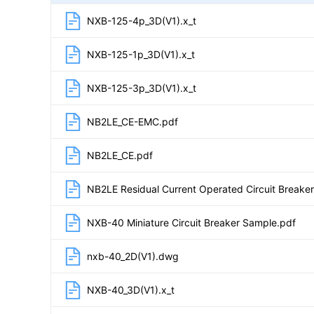
NXB-125-4p_3D(V1).x_t
NXB-125-1p_3D(V1).x_t
NXB-125-3p_3D(V1).x_t
NB2LE_CE-EMC.pdf
NB2LE_CE.pdf
NB2LE Residual Current Operated Circuit Breake
NXB-40 Miniature Circuit Breaker Sample.pdf
nxb-40_2D(V1).dwg
NXB-40_3D(V1).x_t