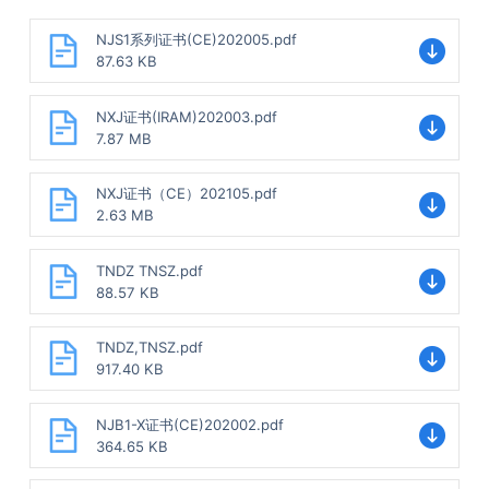
NJS1系列证书(CE)202005.pdf
87.63 KB
NXJ证书(IRAM)202003.pdf
7.87 MB
NXJ证书（CE）202105.pdf
2.63 MB
TNDZ TNSZ.pdf
88.57 KB
TNDZ,TNSZ.pdf
917.40 KB
NJB1-X证书(CE)202002.pdf
364.65 KB