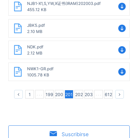
NJB1-X1,S,YW,X证书(IRAM)202003.pdf
455.12 KB
JBK5.pdf
2.10 MB
NDK.pdf
2.12 MB
NWK1-GR.pdf
1005.78 KB
1
199
200
201
202
203
612
Suscribirse