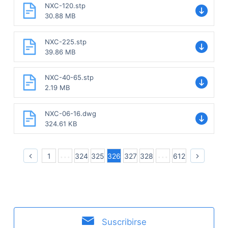
NXC-120.stp
30.88 MB
NXC-225.stp
39.86 MB
NXC-40-65.stp
2.19 MB
NXC-06-16.dwg
324.61 KB
1
324
325
326
327
328
612
Suscribirse